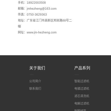
手机：18922003508
邮箱：jmhezheng@163.com
传真：0750-3629363
地址：广东省江门市高新区邦民路88号二
幢
网址：www.jm-hezheng.com
关于我们
产品系列
公司简介
智能过滤机
联系我们
电镀过滤机
滤芯清洗机
电解过滤机