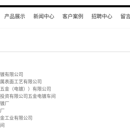
产品展示
新闻中心
客户案例
招聘中心
留
智能过滤机
公司新闻
电镀过滤机
行业资讯
滤芯清洗机
常见问题
电解过滤机
镀有限公司
耐酸碱泵
属表面工艺有限公司
鼓风机
五金（电镀））有限公司
投资有限公司五金电镀车间
耗材
镀厂
过滤机配件
厂
金工业有限公司
耐酸碱泵泵
间