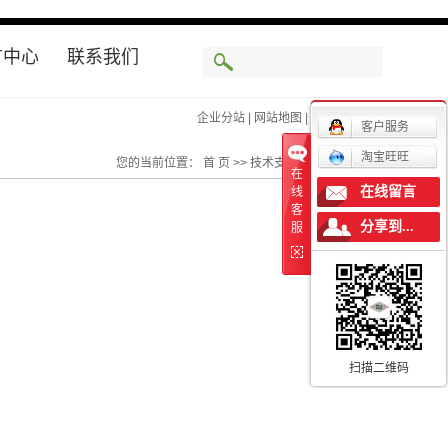
言中心
联系我们
企业分站
企业分站
|
|
网站地图
网站地图
|
|
RSS
RSS
|
|
XML
XML
|
|
客户服务
淘宝旺旺
您的当前位置：
首 页
>>
技术支持
>>
客户案例
在
在线留言
线
客
分享到...
服
扫描二维码