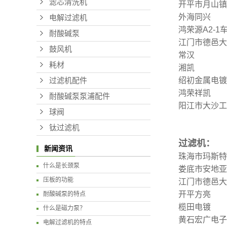
滤芯清洗机
开平市月山镇
外海同兴
电解过滤机
鸿荣源A2-1
耐酸碱泵
江门市德邑大
鼓风机
常汉
耗材
湘凯
绍初金属电镀
过滤机配件
鸿荣祥凯
耐酸碱泵泵浦配件
阳江市大沙
球阀
钛过滤机
过滤机：
新闻资讯
珠海市玛斯特
什么是长颈泵
娄底市安地亚
压板的功能
江门市德邑大
开平方亮
耐酸碱泵的特点
榄田电镀
什么是磁力泵？
黄石宏广电子
电解过滤机的特点