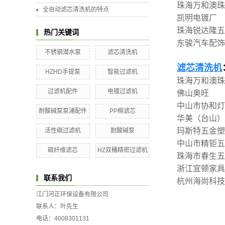
珠海万和澳珠
全自动滤芯清洗机的特点
凯明电镀厂
珠海锐达隆五
热门关键词
东骏汽车配饰
不锈钢潜水泵
滤芯清洗机
滤芯清洗机
HZHD手提泵
智能过滤机
珠海万和澳
过滤机配件
电镀过滤机
佛山奥旺
中山市协和灯
耐酸碱泵泵浦配件
PP棉滤芯
华美（台山）
玛斯特五金塑
活性碳过滤机
耐酸碱泵
中山市精钜五
碳纤维滤芯
HZ双桶精密过滤机
珠海市春生五
浙江宜顿家具
联系我们
杭州海尚科技
江门河正环保设备有限公司
联系人：叶先生
电话：4008301131