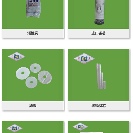
活性炭
进口碳芯
滤纸
线绕滤芯