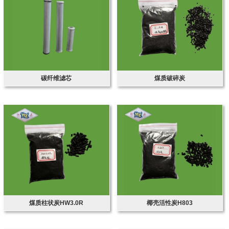
碳纤维滤芯
煤质破碎炭
煤质柱状炭HW3.0R
椰壳活性炭H803