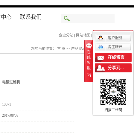
言中心
联系我们
企业分站
企业分站
|
|
网站地图
网站地图
|
|
RSS
RSS
|
|
XML
XML
|
|
客户服务
淘宝旺旺
您的当前位置：
首 页
>>
产品展示
>>
电镀过滤机
在
在线留言
线
客
分享到...
服
：
电镀过滤机
元
：
13071
扫描二维码
：
2017/08/08