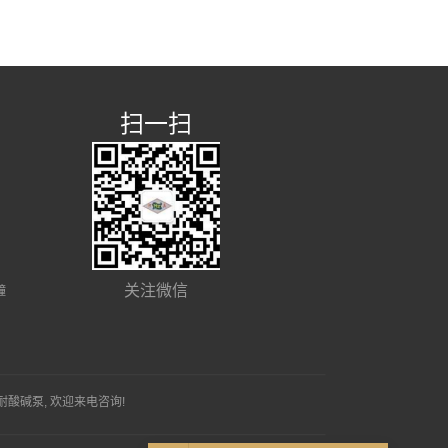
扫一扫
关注微信
幢
耐酸碱泵
, 欢迎来电咨询!