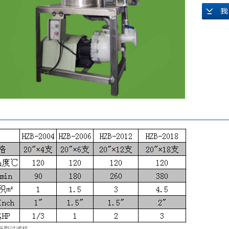
浦配件
球阀
钛过滤机