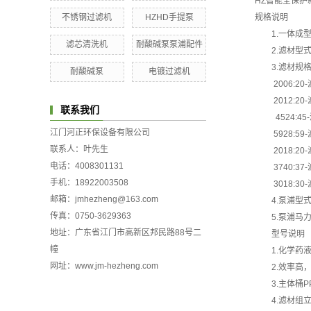
HZ智能全保护
不锈钢过滤机
HZHD手提泵
规格说明
1.一体成
滤芯清洗机
耐酸碱泵泵浦配件
2.滤材型
3.滤材规
耐酸碱泵
电镀过滤机
2006:2
2012:2
联系我们
4524:4
江门河正环保设备有限公司
5928:5
联系人：叶先生
2018:2
电话：4008301131
3740:3
手机：18922003508
3018:3
邮箱：jmhezheng@163.com
4.泵浦型式
传真：0750-3629363
5.泵浦马力
地址：广东省江门市高新区邦民路88号二
型号说明
幢
1.化学药
网址：www.jm-hezheng.com
2.效率高
3.主体桶
4.滤材组