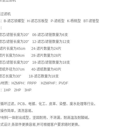
新型过滤机
型过滤机
式：B-滤芯锁螺型 H-滤芯压板型 P-滤纸型 K-杨桃型 BT-滤管型
格：
0-滤芯/滤管长度为20" 06-滤芯/滤管数量为6支
0-滤芯/滤管长度为20" 12-滤芯/滤管数量为12支
5-滤片长度为45cm 24-滤片数量为24片
9-滤片长度为59cm 28-滤片数量为28片
0-滤芯/滤管长度为20" 18-滤芯/滤管数量为18支
7-滤纸外径为37cm 40-滤纸数量为40片
0-滤芯长度为30" 18-滤芯数量为18支
/材质：HZMPH：FRPP HZMPHF：PVDF
：1HP 2HP 3HP
液循环过滤，PCB、电镀、化工、皮革、染整、废水处理等行业。
，操作简单，清洗容易。
PP材料一体射出成型，坚固耐用，不泄漏，耐高温及耐酸碱。
立式设计,各部件更换容易,并可根据客户要求随时更换。