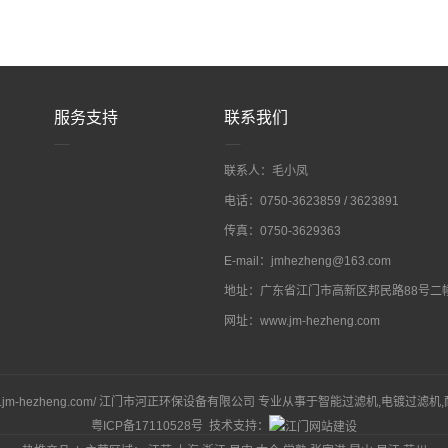
服务支持
联系我们
联系人：毛小凤
电话：0750-3623859 / 3623891
传真：0750-3629363
E-mail：jmhezheng@163.com
地址：广东省江门市高新区邦民路88号二
网址：www.jm-hezheng.com
://www.jm-hezheng.com/ 江门市河正环保设备有限公司 专业从事于
智能过滤机
,
电镀过滤机
,
粤ICP备17110528号
技术支持：