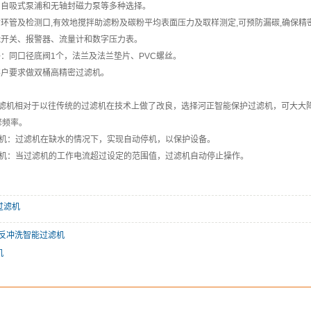
采用自吸式泵浦和无轴封磁力泵等多种选择。
循环管及检测口,有效地搅拌助滤粉及碳粉平均表面压力及取样测定,可预防漏碳,确保精
能开关、报警器、流量计和数字压力表。
件：同口径底阀1个，法兰及法兰垫片、PVC螺丝。
客户要求做双桶高精密过滤机。
滤机相对于以往传统的过滤机在技术上做了改良，选择河正智能保护过滤机，可大大
修频率。
停机：过滤机在缺水的情况下，实现自动停机，以保护设备。
停机：当过滤机的工作电流超过设定的范围值，过滤机自动停止操作。
过滤机
镀反冲洗智能过滤机
机