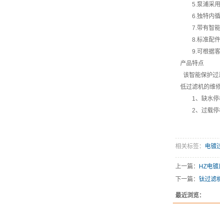
5.泵浦
6.独特内
7.带有智
8.标准配
9.可根据
产品特点
该智能保护过
低过滤机的维
1、缺水
2、过载
相关标签：
电镀
上一篇：
HZ电
下一篇：
钛过滤
最近浏览：